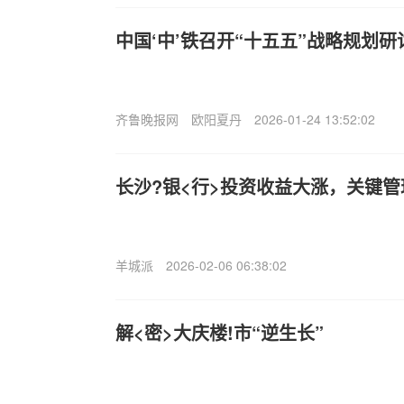
中国‘中’铁召开“十五五”战略规划研
齐鲁晚报网
欧阳夏丹
2026-01-24 13:52:02
长沙?银<行>投资收益大涨，关键
羊城派
2026-02-06 06:38:02
解<密>大庆楼!市“逆生长”