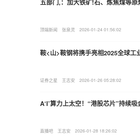
五部门,：加大铁矿!石、炼焦煤等
顶端新闻
张泉灵
2026-01-24 01:56:02
鞍<山>鞍钢将携手亮相2025全球
证券之星
王志安
2026-01-26 05:28:02
A‘I’算力上太空！“港股芯片”持续吸
直播吧
王志安
2026-01-28 18:26:02