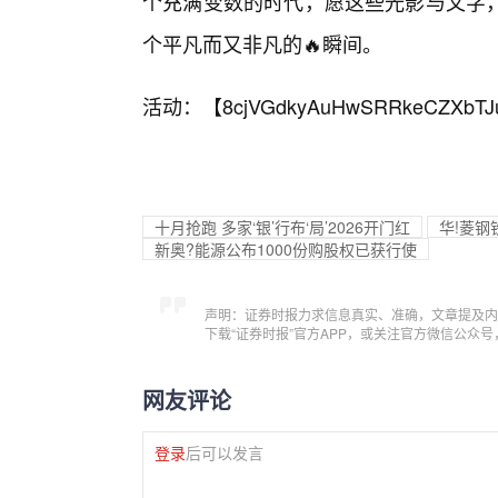
个充满变数的时代，愿这些光影与文字
个平凡而又非凡的🔥瞬间。
活动：【
8cjVGdkyAuHwSRRkeCZXbTJ
十月抢跑 多家‘银’行布‘局’2026开门红
华!菱钢
新奥?能源公布1000份购股权已获行使
声明：证券时报力求信息真实、准确，文章提及内
下载“证券时报”官方APP，或关注官方微信公众
网友评论
登录
后可以发言