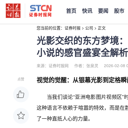
首页
快讯
要闻
股市
您当前的位置：
证券时报
>
公司
>
正文
光影交织的东方梦境：
小说的感官盛宴全解析
来源：证券时报网
作者：张泉灵
2026-02-08 
视觉的觉醒：从银幕光影到定格瞬
点赞
当我们谈论“亚洲电影图片视频区”
这种语言不依赖于喧嚣的特效，而是在
了一种直抵人心的力量。