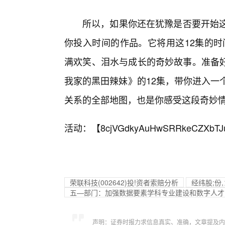
所以，如果你还在犹豫是否要开始这
你投入时间的作品。它将用这12集的时
满欢笑、泪水与成长的奇妙故事。准备
我家的黑田辣妹》的12集，带你进入一
关系的全部地图，也是你感受这段奇妙
活动：【
8cjVGdkyAuHwSRRkeCZXbTJ
荣联科技(002642)投!资者索赔分析
经纬股;份
五—部门：加强数据要素学科专业建设和数字人才
声明：证券时报力求信息真实、准确，文章提及内