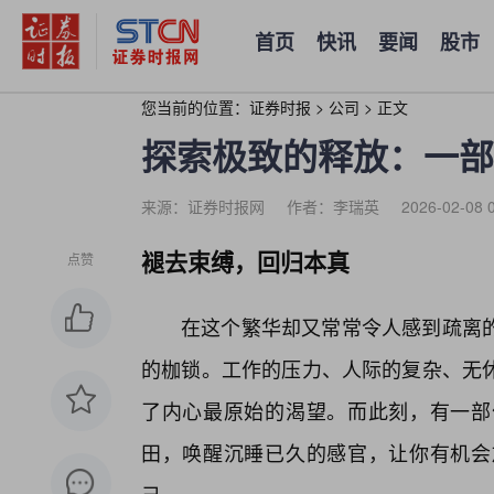
首页
快讯
要闻
股市
您当前的位置：
证券时报
>
公司
>
正文
探索极致的释放：一部
来源：证券时报网
作者：李瑞英
2026-02-08 
褪去束缚，回归本真
点赞
在这个繁华却又常常令人感到疏离的
的枷锁。工作的压力、人际的复杂、无
了内心最原始的渴望。而此刻，有一部
田，唤醒沉睡已久的感官，让你有机会