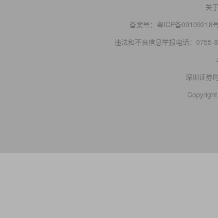
关
备案号：
粤ICP备09109218
违法和不良信息举报电话：0755-83
深圳证券
Copyright