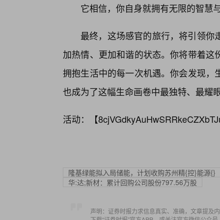
它相信，你自身就拥有无限的智慧
最终，这场感官的旅行，将引领你
加热情、更加和谐的状态。你将带着这
拥抱生活中的每一次机遇。你会发现，
也成为了这幅生命画卷中最独特、最耀眼
活动：【
8cjVGdkyAuHwSRRkeCZXbTJ
隆基绿能拟入局储能，计划收购苏州精{控}能源{}
华:达;新材：累计回购公司股份797.56万股
声明：证券时报力求信息真实、准确，文章提及内
下载“证券时报”官方APP，或关注官方微信公众