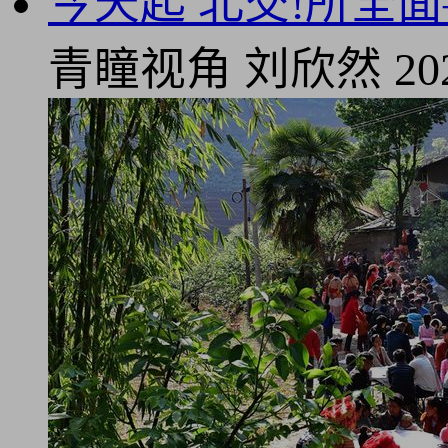
今天起 北交!所全面
青瞳视角
刘欣然
20