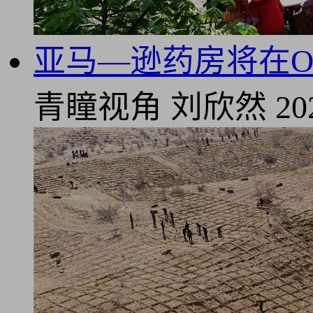
亚马—逊药房将在On
青瞳视角
刘欣然
20