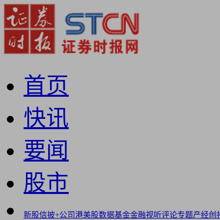
首页
快讯
要闻
股市
新股
信披+
公司
港美股
数据
基金
金融
视听
评论
专题
产经
创