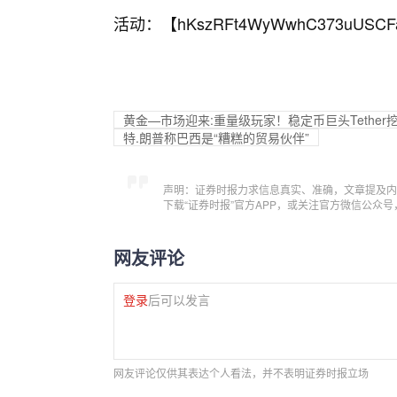
活动：【
hKszRFt4WyWwhC373uUSCF
黄金—市场迎来:重量级玩家！稳定币巨头Tethe
特.朗普称巴西是“糟糕的贸易伙伴”
声明：证券时报力求信息真实、准确，文章提及内
下载“证券时报”官方APP，或关注官方微信公众
网友评论
登录
后可以发言
网友评论仅供其表达个人看法，并不表明证券时报立场