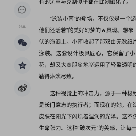
有的沉重与克制似乎都在此刻融化了。
“泳装小南”的登场，不仅仅是一个
分享
他们还活着”的美好幻梦的🔥具现。想
伏的海浪上。小南收起了那双由无数纸片
泳装。这套设计极具匠心，它保留了小
花，却又大🌸胆🎯地💡运用了轻盈透
勒得淋漓尽致。
这种视觉上的冲击力，源于一种极
是长门意志的执行者；而现在的她，在海
皮肤在阳光下闪烁着温润的光泽。这不
生命张力。这种“破次元”的美感，让每