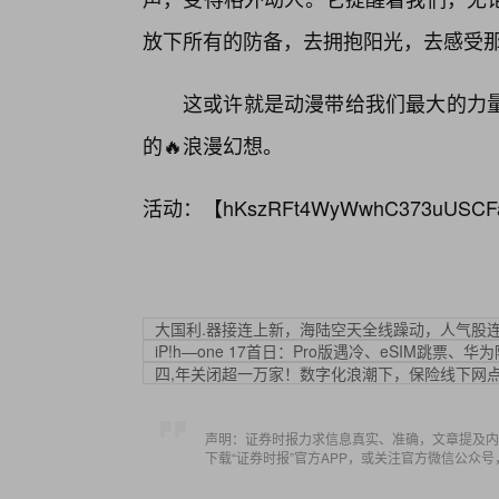
放下所有的防备，去拥抱阳光，去感受
这或许就是动漫带给我们最大的力
的🔥浪漫幻想。
活动：【
hKszRFt4WyWwhC373uUSCF
大国利.器接连上新，海陆空天全线躁动，人气股
iP!h—one 17首日：Pro版遇冷、eSIM跳票、华
四,年关闭超一万家！数字化浪潮下，保险线下网点
声明：证券时报力求信息真实、准确，文章提及内
下载“证券时报”官方APP，或关注官方微信公众