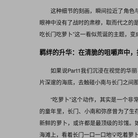
这种细节的刻画，瞬间拉近了角色与
眼神中没有了战时的肃穆，取而代之的是
吃长门吃萝卜”这一看似荒诞的主题，变
羁绊的升华：在清脆的咀嚼声中，
如果说Part1我们沉浸在视觉的华
片深邃的海底，去触碰小南与长门之间那
“吃萝卜”这个动作，其实是一个非
的童年里，长门、小南和弥彦曾为了生存
新鲜的萝卜，或许都是最顶级的珍馐。
海滩上，看着长门一口一口地💡吃着萝