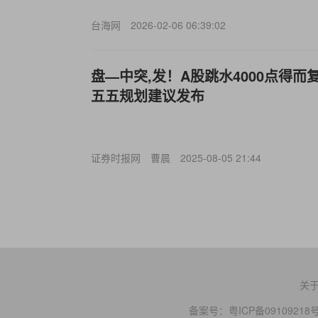
台海网
2026-02-06 06:39:02
盘—中突,发！A股跳水4000点得
五五规划建议发布
证券时报网
曹晨
2025-08-05 21:44
关
备案号：
粤ICP备09109218