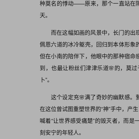
种莫名的悸动——原来，那个一直站在
天。
而在这幅如画的风景中，长门的出
佩恩六道的冰冷躯壳，回归到本体形象
但在小南的陪伴下，他眼中的那种宿命
到，也最让粉丝们津津乐道🌸的，莫过
卜”。
这个设定充🌸满了奇妙的幽默感。
在这位曾试图重塑世界的“神”手中，产
喊着“让世界感受痛楚”的毁灭者，而是
刻安宁的年轻人。