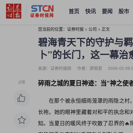
首页
快讯
要闻
股市
您当前的位置：
证券时报
>
公司
>
正文
碧海青天下的守护与羁
卜”的长门，这一幕治
来源：证券时报网
作者：廖筱君
2026-02-09 
碎雨之城的夏日神迹：当“神之使
点赞
在那个被永恒细雨笼罩的雨隐之村，
长袍，她的眼神里藏着对和平的执念和
知。当夏日的暖风终于吹散了忍界的🔥