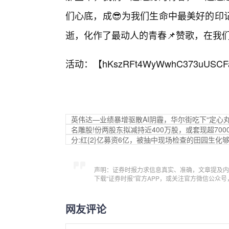
们心底，成😎为我们生命中最美好的印
逝，化作了最动人的青春📌赞歌，在我
活动：【
hKszRFt4WyWwhC373uUSCF
英伟达—业绩暴增驱散AI阴霾，华尔街吃下“定心丸
名雕股!份两股东拟减持近400万股，或套现超700
分:红{2}亿募资6亿，被抽中现场检查的田园生
声明：证券时报力求信息真实、准确，文章提及内
下载“证券时报”官方APP，或关注官方微信公众
网友评论