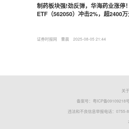
制药板块强!劲反弹，华海药业涨停
ETF（562050）冲击2%，超240
证券时报网
曹晨
2025-08-05 21:44
关
备案号：
粤ICP备09109218
违法和不良信息举报电话：0755-83