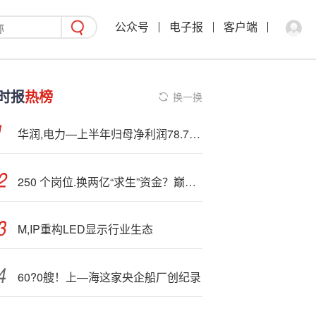
公众号
电子报
客户端
时报
热榜
换一换
华润,电力—上半年归母净利润78.72亿港元 同比下降15.9%
250 个岗位.换两亿“求生”资金？巅峰781 亿市值巨头节流押注 AI，CEO急踩 “创业模式” 刹车
M,IP重构LED显示行业生态
60?0艘！上—海这家央企船厂创纪录