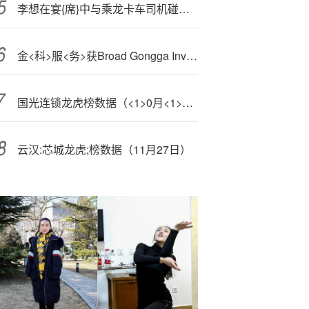
李想在宴{席}中与乘龙卡车司机碰杯：有冒失但无意冒犯，安全永远放在第一位
金<科>服<务>获Broad Gongga Investment Pte Ltd增持29.908万股 每股作价6.67港元
国光连锁龙虎榜数据（<1>0月<1>4日）
云汉:芯城龙虎;榜数据（11月27日）