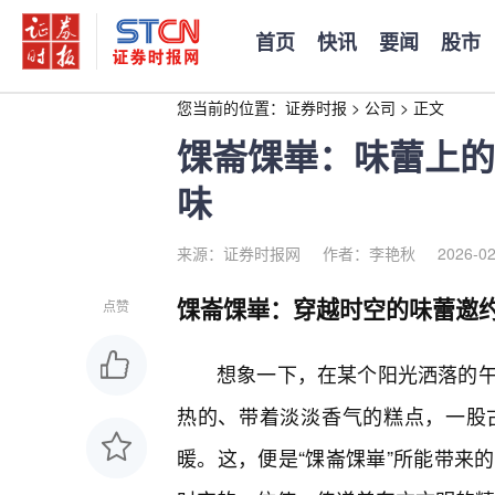
首页
快讯
要闻
股市
您当前的位置：
证券时报
>
公司
>
正文
馃崙馃崋：味蕾上的
味
来源：证券时报网
作者：李艳秋
2026-02
馃崙馃崋：穿越时空的味蕾邀
点赞
想象一下，在某个阳光洒落的午
热的、带着淡淡香气的糕点，一股
暖。这，便是“馃崙馃崋”所能带来