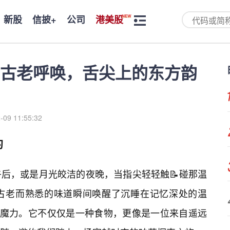
新股
信披+
公司
港美股
古老呼唤，舌尖上的东方韵
-09 11:55:32
约
后，或是月光皎洁的夜晚，当指尖轻轻触📝碰那温
古老而熟悉的味道瞬间唤醒了沉睡在记忆深处的温
的魔力。它不仅仅是一种食物，更像是一位来自遥远