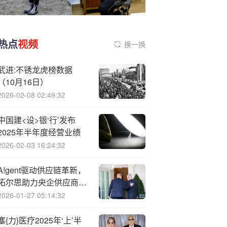
热点
视频
换一换
武进:不锈龙虎榜数据
（10月16日）
2026-02-08 02:49:32
中国建<设>银‘行’发布
2025年半年度经营业绩
2026-02-03 16:24:32
A!gent驱动供应链革新，
拓尔思助力央企供应商管
理范式重构
2026-01-27 05:14:32
塞{力}医疗2025年‘上’半