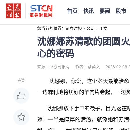
首页
快讯
要闻
股市
您当前的位置：
证券时报
>
公司
>
正文
沈娜娜苏清歌的团圆火
心的密码
来源：证券时报网
作者：蔡英文
2026-02-09 
“沈娜娜，你说，这个冬天最能治愈
点赞
一边麻利地将切好的羊肉片卷起，一边
沈娜娜放下手中的筷子，目光落在
辣，一半是醇厚的清汤，就像她和苏清