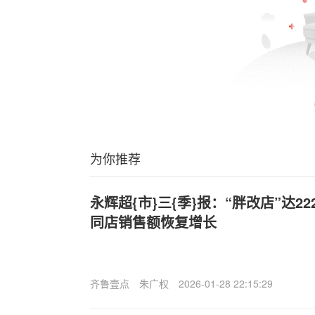
为你推荐
永辉超{市}三{季}报：“胖改店”达22
同店销售额恢复增长
齐鲁壹点
朱广权
2026-01-28 22:15:29