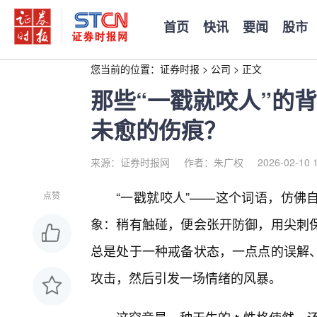
首页
快讯
要闻
股市
您当前的位置：
证券时报
>
公司
>
正文
那些“一戳就咬人”的
未愈的伤痕？
来源：证券时报网
作者：朱广权
2026-02-10 
“一戳就咬人”——这个词语，仿佛
点赞
象：稍有触碰，便会张开防御，用尖刺
总是处于一种戒备状态，一点点的误解
攻击，然后引发一场情绪的风暴。